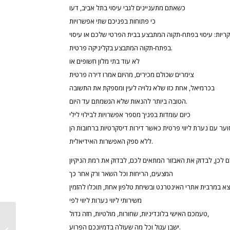
כשאתם מתעניינים לגבי עיסוי בתל אביב, דעו
כי פתוחות בפניכם שתי אפשרויות
קריות: עיסוי בפתח-תקוה המתבצע בבית הפרטי שלכם או עיסוי
בפתח-תקוה המתבצע בקליניקה פרטית.
לא עוד בתי מלון חשופים או
צימרים שכולם מכירים, מהיום אמרו דירה פרטית
בכרמיאל, אחת כזו שלא גלויה לעין ומספקת את התשובה
הטובה ביותר להנאות שלא הגשמתם עד היום.
כיום עומדות בפניך מספר אפשרויות לבילוי לילי
וער עם נערת ליווי פרטית כאשר דירות דיסקרטיות ברחובות הן
ללא ספק האפשרות האידיאלית.
המצעים, הריחות וכל השאר ורק אחר כך
צא במרבית אתרי האינטרנט ובשיחת טלפון אחת, תוכלו להזמין
משירותי ליווי נערות ליווי לפי
טעמכם האישי בלונדיניות, שחורות, מולטיות, חזה גדול,
ישבן עגול וכל מה שעולה בדמיונכם הפרוע.
A nice post