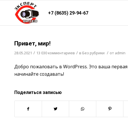
+7 (8635) 29-94-67
:
:
:
:
:
:
Привет, мир!
/
/
/
28.05.2021
13 030 комментариев
в
Без рубрики
от
admin
Добро пожаловать в WordPress. Это ваша первая 
начинайте создавать!
Поделиться записью