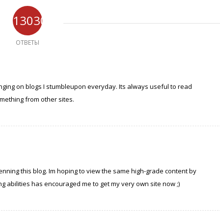
13030
ОТВЕТЫ
nging on blogs I stumbleupon everyday. Its always useful to read
mething from other sites.
 penning this blog. Im hoping to view the same high-grade content by
iting abilities has encouraged me to get my very own site now ;)