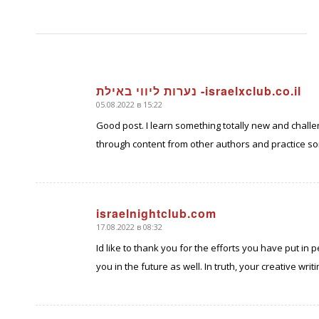
נערות ליווי באילת -israelxclub.co.il
05.08.2022 в 15:22
говорит:
Good post. I learn something totally new and challe
through content from other authors and practice so
israelnightclub.com
17.08.2022 в 08:32
говорит:
Id like to thank you for the efforts you have put in
you in the future as well. In truth, your creative wr