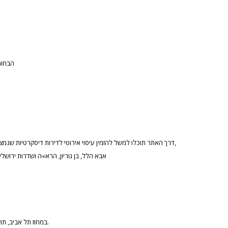
הבחור
דרך האתר תוכלו למשל להזמין עיסוי אירוטי לדירות דיסקרטיות שנמצאות ליד הרחובות הראשיים דרך אלוף שדה, ז’בוטינסקי, ביאליק,
אבא הלל, בן גוריון, הרא»ה ושדרות ירושלי
במחוז תל אביב, תושביה יכולים להזמין נערות ליווי עד הבית או המלון מבלי להמתין.