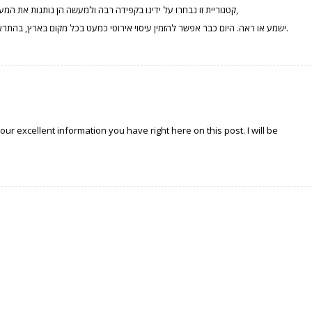
קטגוריית זו נבחרו על ידינו בקפידה רבה ולמעשה הן נותנות את המענה לבית שקט, מקום שאפשר ללכת אליו מבלי שאף אחד שמע,
ישמע או ראה. היום כבר אפשר להזמין עיסוי אירוטי כמעט בכל מקום בארץ, בהתראה מיידית וללא צורך במסירת פרטים אישיים או חשיפה מיוחדת.
our excellent information you have right here on this post. I will be