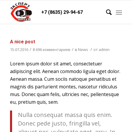
+7 (8635) 29-94-67
A nice post
/
/
/
15.07.2016
8 696 комментариев
в
News
от
admin
Lorem ipsum dolor sit amet, consectetuer
adipiscing elit. Aenean commodo ligula eget dolor.
Aenean massa. Cum sociis natoque penatibus et
magnis dis parturient montes, nascetur ridiculus
mus. Donec quam felis, ultricies nec, pellentesque
eu, pretium quis, sem.
Nulla consequat massa quis enim.
Donec pede justo, fringilla vel,
aliquet nec, vulputate eget, arcu. In