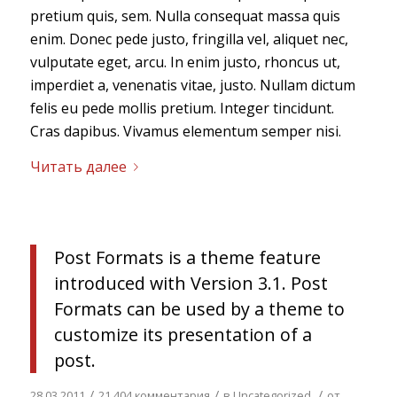
pretium quis, sem. Nulla consequat massa quis
enim. Donec pede justo, fringilla vel, aliquet nec,
vulputate eget, arcu. In enim justo, rhoncus ut,
imperdiet a, venenatis vitae, justo. Nullam dictum
felis eu pede mollis pretium. Integer tincidunt.
Cras dapibus. Vivamus elementum semper nisi.
Читать далее
Post Formats is a theme feature
introduced with Version 3.1. Post
Formats can be used by a theme to
customize its presentation of a
post.
/
/
/
28.03.2011
21 404 комментария
в
Uncategorized
от