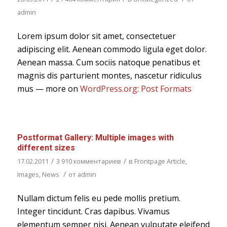
admin
Lorem ipsum dolor sit amet, consectetuer
adipiscing elit. Aenean commodo ligula eget dolor.
Aenean massa. Cum sociis natoque penatibus et
magnis dis parturient montes, nascetur ridiculus
mus — more on
WordPress.org: Post Formats
Postformat Gallery: Multiple images with
different sizes
/
/
17.02.2011
3 910 комментариев
в
Frontpage Article
,
/
Images
,
News
от
admin
Nullam dictum felis eu pede mollis pretium.
Integer tincidunt. Cras dapibus. Vivamus
elementum semper nisi. Aenean vulputate eleifend