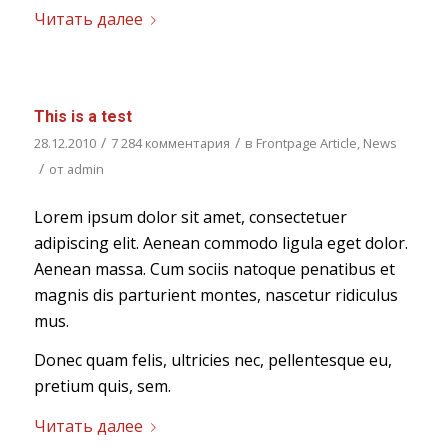
Читать далее
This is a test
/
/
28.12.2010
7 284 комментария
в
Frontpage Article
,
News
/
от
admin
Lorem ipsum dolor sit amet, consectetuer
adipiscing elit. Aenean commodo ligula eget dolor.
Aenean massa. Cum sociis natoque penatibus et
magnis dis parturient montes, nascetur ridiculus
mus.
Donec quam felis, ultricies nec, pellentesque eu,
pretium quis, sem.
Читать далее