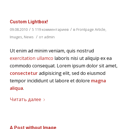
Custom Lightbox!
/
/
09.08.2010
5 119 комментариев
в
Frontpage Article
,
/
Images
,
News
от
admin
Ut enim ad minim veniam, quis nostrud
exercitation ullamco
laboris nisi ut aliquip ex ea
commodo consequat. Lorem ipsum dolor sit amet,
consectetur
adipisicing elit, sed do eiusmod
tempor incididunt ut labore et dolore
magna
aliqua
.
Читать далее
A Post without Image