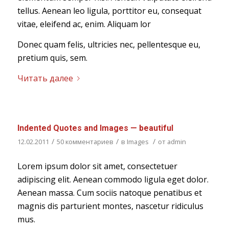
tellus. Aenean leo ligula, porttitor eu, consequat
vitae, eleifend ac, enim. Aliquam lor
Donec quam felis, ultricies nec, pellentesque eu,
pretium quis, sem.
Читать далее
Indented Quotes and Images — beautiful
/
/
/
12.02.2011
50 комментариев
в
Images
от
admin
Lorem ipsum dolor sit amet, consectetuer
adipiscing elit. Aenean commodo ligula eget dolor.
Aenean massa. Cum sociis natoque penatibus et
magnis dis parturient montes, nascetur ridiculus
mus.