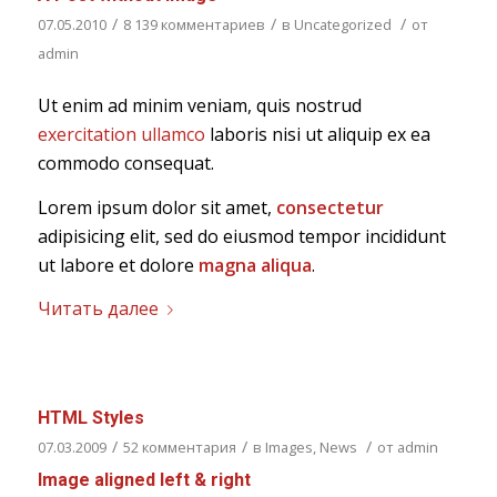
/
/
/
07.05.2010
8 139 комментариев
в
Uncategorized
от
admin
Ut enim ad minim veniam, quis nostrud
exercitation ullamco
laboris nisi ut aliquip ex ea
commodo consequat.
Lorem ipsum dolor sit amet,
consectetur
adipisicing elit, sed do eiusmod tempor incididunt
ut labore et dolore
magna aliqua
.
Читать далее
HTML Styles
/
/
/
07.03.2009
52 комментария
в
Images
,
News
от
admin
Image aligned left & right