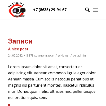
+7 (8635) 29-94-67
Записи
A nice post
/
/
/
24.05.2012
8 873 комментария
в
News
от
admin
Lorem ipsum dolor sit amet, consectetuer
adipiscing elit. Aenean commodo ligula eget dolor.
Aenean massa. Cum sociis natoque penatibus et
magnis dis parturient montes, nascetur ridiculus
mus. Donec quam felis, ultricies nec, pellentesque
eu, pretium quis, sem.