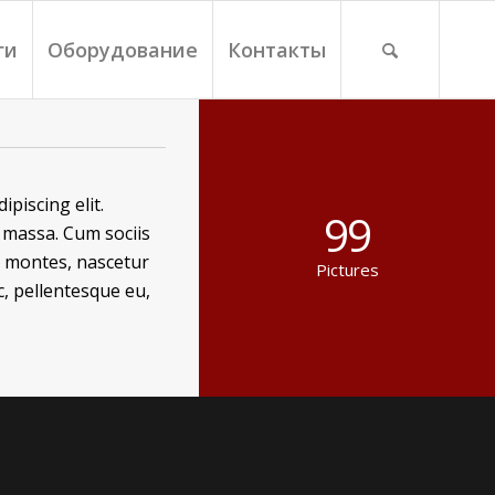
ги
Оборудование
Контакты
piscing elit.
99
massa. Cum sociis
t montes, nascetur
Pictures
c, pellentesque eu,